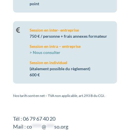
point

Session en inter- entreprise
750 € / personne + frais annexes formateur
Session en intra – entreprise
> Nous consulter
Session en individuel
(étalement possible du règlement)
600 €
Nos tarifs sont en net – TVA non applicable, art.293 B du CGI.
Tél : 06 79 67 40 20
Mail :
co
*****
@
****
so.org