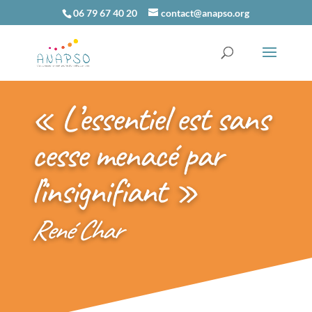
06 79 67 40 20
contact@anapso.org
« L’essentiel est sans
cesse menacé par
l’insignifiant »
René Char